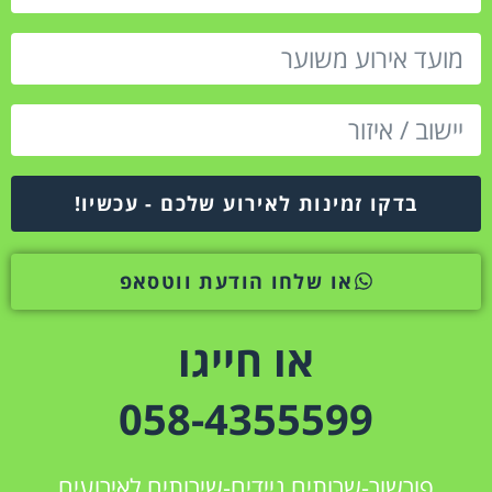
בדקו זמינות לאירוע שלכם - עכשיו!
או שלחו הודעת ווטסאפ
או חייגו
058-4355599
פורשור-שרותים ניידים-שירותים לאירועים