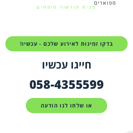
מפוארים
מבית פורשור מומחים
בדקו זמינות לאירוע שלכם - עכשיו!
חייגו עכשיו
058-4355599
או שלחו לנו הודעה