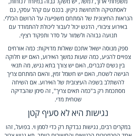
משפחתי ארוך, למשל, יש משקל גבוה במיוחד לנוחות,
לאסתטיקה ולתחושת ניקיון. בכנס עם קהל עסקי, גם
הנראות החיצונית של המתחם משפיעה על הרושם הכללי.
באירוע ציבורי, הדגש יכול לעבור ליכולת להתמודד עם
תנועה גבוהה ולשמור על סדר ותפקוד רציף.
ספק מנוסה ישאל אתכם שאלות מדויקות: כמה אורחים
צפויים להגיע, כמה שעות נמשך האירוע, האם יש חלוקה
בין נשים לגברים, האם יש צורך בתא נגיש, מה תנאי
הגישה לשטח, האם יש חשמל זמין, והאם המתחם צריך
להשתלב בשפה העיצובית של האירוע. אם השיחה
מסתכמת רק ב"כמה תאים צריך", זה סימן שהבדיקה
שטחית מדי.
נגישות היא לא סעיף קטן
במקרים רבים, נגישות נבדקת רק כדי לסמן וי. בפועל, זהו
אחד הפרמטרים הרגישים והחשובים ביותר. תא נגיש צריך