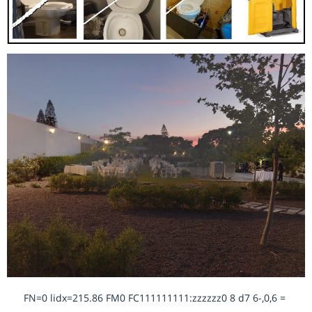
= 0,6,-6 FN=0 lidx=215.86 FM0 FC111111111:zzzzzz0 8 d7