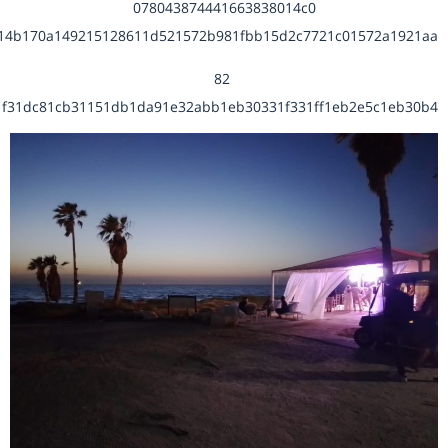
078043874441663838014c0
14b170a149215128611d521572b981fbb15d2c7721c01572a1921aa
82
f31dc81cb31151db1da91e32abb1eb30331f331ff1eb2e5c1eb30b4