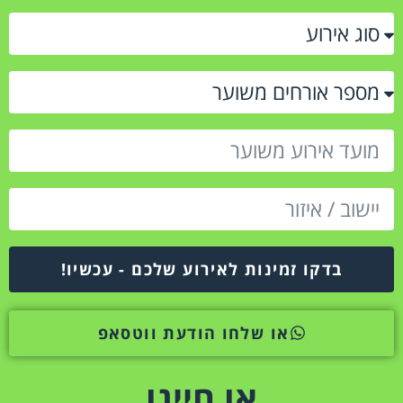
בדקו זמינות לאירוע שלכם - עכשיו!
או שלחו הודעת ווטסאפ
או חייגו