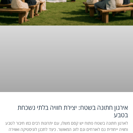
אירגון חתונה בשטח: יצירת חוויה בלתי נשכחת
בטבע
לארגון חתונה בשטח פתוח יש קסם משלו, עם יתרונות רבים כמו חיבור לטבע
וחוויה ייחודית גם לאורחים וגם לזוג המאושר. כיצד לתכנן לוגיסטיקה ואווירה