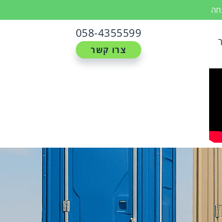
נחה
058-4355599
צרו קשר