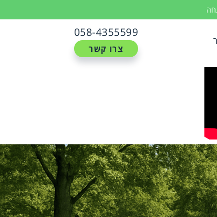
נחה
058-4355599
צרו קשר