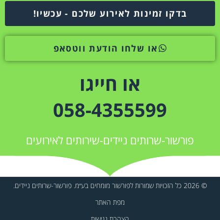
בדקו זמינות לאירוע שלכם - עכשיו!
או שלחו הודעת ווטסאפ
או חייגו
058-4355599
פורשור-שרותים ניידים-שירותים לאירועים
© 2026 כל הזכויות שמורות לפורשור מומחים בע״מ. פורשור-שרותים ניידים.
מפת האתר
הצהרת נגישות