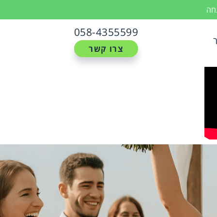
נחה
058-4355599
צרו קשר