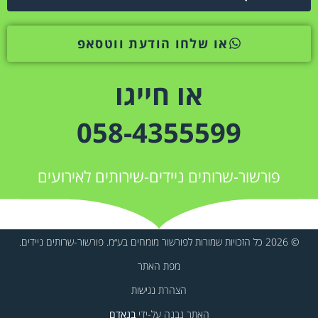
או שלחו הודעת ווטסאפ
או חייגו
058-4355599
פורשור-שרותים ניידים-שירותים לאירועים
© 2026 כל הזכויות שמורות לפורשור מומחים בע״מ. פורשור-שרותים ניידים.
מפת האתר
הצהרת נגישות
האתר נבנה על-ידי
בנאדם