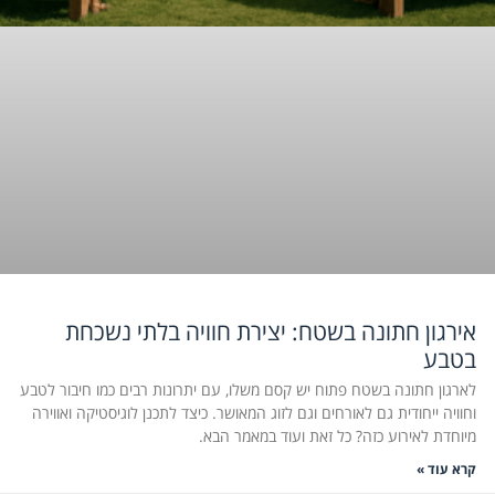
אירגון חתונה בשטח: יצירת חוויה בלתי נשכחת
בטבע
לארגון חתונה בשטח פתוח יש קסם משלו, עם יתרונות רבים כמו חיבור לטבע
וחוויה ייחודית גם לאורחים וגם לזוג המאושר. כיצד לתכנן לוגיסטיקה ואווירה
מיוחדת לאירוע כזה? כל זאת ועוד במאמר הבא.
קרא עוד »