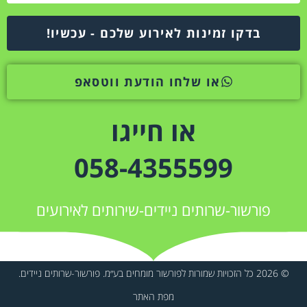
בדקו זמינות לאירוע שלכם - עכשיו!
או שלחו הודעת ווטסאפ
או חייגו
058-4355599
פורשור-שרותים ניידים-שירותים לאירועים
© 2026 כל הזכויות שמורות לפורשור מומחים בע״מ. פורשור-שרותים ניידים.
מפת האתר