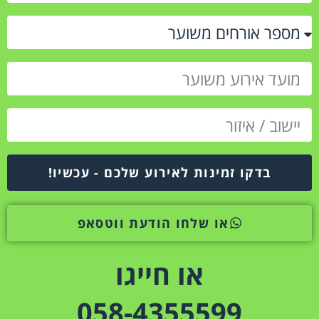
בדקו זמינות לאירוע שלכם - עכשיו!
או שלחו הודעת ווטסאפ
או חייגו
058-4355599