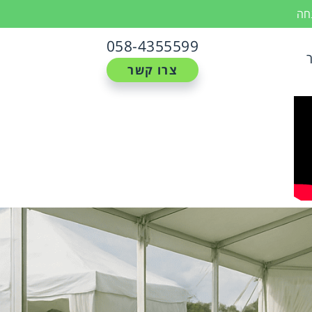
נחה
058-4355599
צרו קשר