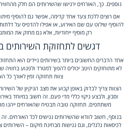
נוספים. כך, האורחים ירגישו שהשירותים הם חלק מהחוויה 
אם רוצים ללכת צעד אחד קדימה, אפשר גם להוסיף מיתוג
להוסיף שילוט עם שם האירוע, או אפילו להדפיס על דלתות 
רק מוסיף ייחודיות, אלא גם מחזק את המותג
דגשים לתחזוקת השירותים ב
אחד הדברים החשובים ביותר בשירותים ניידים הוא התחזו
לא מתוחזקים היטב יכולים להפוך למטרד ולפגוע בחוויה של
צוות תחזוקה זמין לאורך כל הא
הצוות צריך לבדוק באופן קבוע את מצב הניקיון של השירות
וסבון, ולבצע ניקוי כללי מדי פעם. זה חשוב במיוחד באיר
משתתפים. תחזוקה טובה תבטיח שהאורחים ייהנו מחווי
בנוסף, חשוב לוודא שהשירותים נגישים לכל האורחים. זה כ
לכיסאות גלגלים, וגם נגישות מבחינת מיקום – השירותים צ