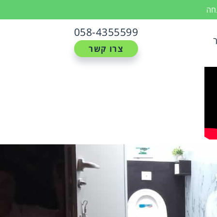
נחה
058-4355599
צרו קשר