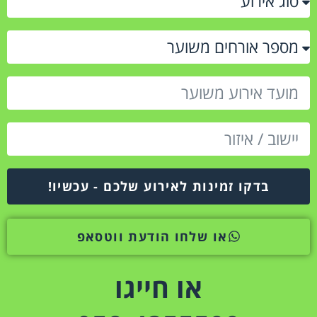
בדקו זמינות לאירוע שלכם - עכשיו!
או שלחו הודעת ווטסאפ
או חייגו