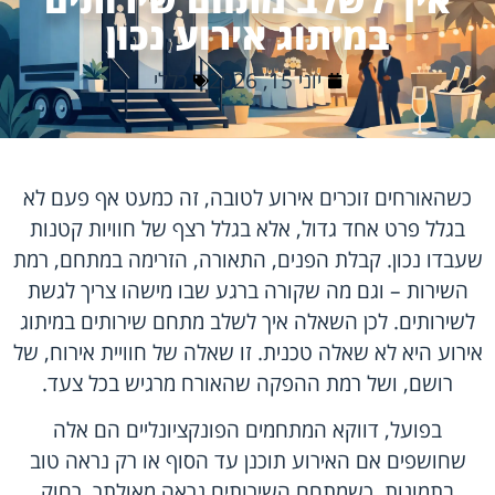
במיתוג אירוע נכון
יוני 15, 2026
כללי
כשהאורחים זוכרים אירוע לטובה, זה כמעט אף פעם לא
בגלל פרט אחד גדול, אלא בגלל רצף של חוויות קטנות
שעבדו נכון. קבלת הפנים, התאורה, הזרימה במתחם, רמת
השירות – וגם מה שקורה ברגע שבו מישהו צריך לגשת
לשירותים. לכן השאלה איך לשלב מתחם שירותים במיתוג
אירוע היא לא שאלה טכנית. זו שאלה של חוויית אירוח, של
רושם, ושל רמת ההפקה שהאורח מרגיש בכל צעד.
בפועל, דווקא המתחמים הפונקציונליים הם אלה
שחושפים אם האירוע תוכנן עד הסוף או רק נראה טוב
בתמונות. כשמתחם השירותים נראה מאולתר, רחוק