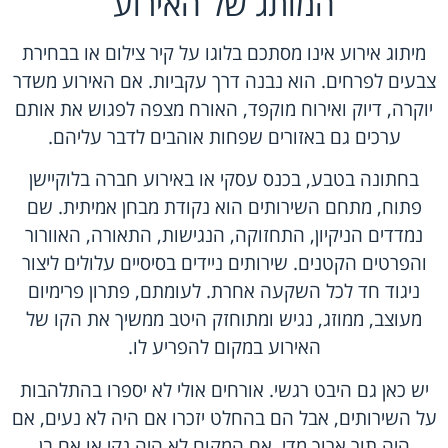
המותג של האירוע
מיתוג אירוע אינו מסתכם בלוגו על קיר צילום או בבחירת
צבעים לפרחים. הוא נבנה דרך עקביות. אם האירוע משדר
יוקרה, דיוק ואירוח מוקפד, האורח מצפה לפגוש את אותם
ערכים גם באזורים שפחות אוהבים לדבר עליהם.
בחתונה בטבע, בכנס עסקי או באירוע חברה בלוקיישן
פתוח, מתחם השירותים הוא נקודת מבחן אמיתית. שם
נמדדים הניקיון, התחזוקה, הנגישות, התאורה, האוורור
והפרטים הקטנים.
שירותים ניידים בסיסיים
עלולים ליצור
ניגוד חד לכל השקעה אחרת. לעומתם,
פתרון פרימיום
מעוצב
, ממוזג, נגיש ומתוחזק היטב ממשיך את הקו של
האירוע במקום להפריע לו.
יש כאן גם היבט רגשי. אורחים אולי לא יספרו בהתלהבות
על השירותים, אבל הם בהחלט יזכרו אם היה לא נעים, אם
היה תור ארוך מדי, אם המקום לא היה נקי או אם בן