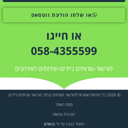
או שלחו הודעת ווטסאפ
או חייגו
058-4355599
פורשור-שרותים ניידים-שירותים לאירועים
© 2026 כל הזכויות שמורות לפורשור מומחים בע״מ. פורשור-שרותים ניידים.
מפת האתר
הצהרת נגישות
האתר נבנה על-ידי
בנאדם