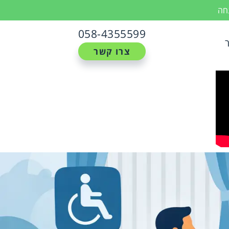
נחה
058-4355599
צרו קשר