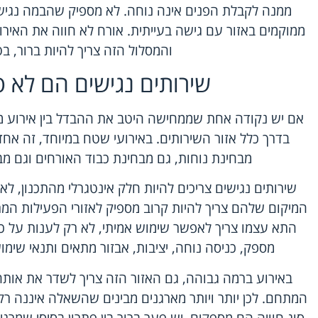
ממנה לקבלת הפנים אינה נוחה. לא מספיק שהבמה נגישה
ממוקמים באזור עם גישה בעייתית. אורח לא חווה את האיר
והמסלול הזה צריך להיות ברור, בט
שירותים נגישים הם לא ס
אם יש נקודה אחת שממחישה היטב את ההבדל בין אירוע מתו
בדרך כלל אזור השירותים.
באירועי שטח
במיוחד, זה אחד
מבחינת נוחות, גם מבחינת כבוד האורחים וגם מב
שירותים נגישים צריכים להיות חלק אינטגרלי מהתכנון,
המיקום שלהם צריך להיות קרוב מספיק לאזורי הפעילות המרכ
התא עצמו צריך לאפשר שימוש אמיתי, לא רק לענות על כ
מספק, כניסה נוחה, יציבות, אבזור מתאים ותנאי שימו
באירוע ברמה גבוהה, גם האזור הזה צריך לשדר את א
המתחם. לכן יותר ויותר מארגנים מבינים שהשאלה איננה רק 
סוג חוויה הם מספקים. יש פער ברור בין פתרון בסיסי שמרגיש