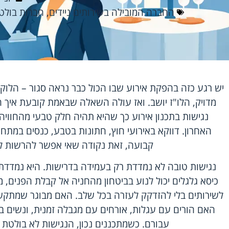
החברה המובילה בשירותים ניידים
,
חברות בולטו
יש רגע כזה בהפקת אירוע שבו הכול כבר נראה סגור – הלוקיי
מדויק, הלו"ז יושב. ואז עולה השאלה שבאמת קובעת איך ה
נגישות בתכנון אירוע כך שהיא תהיה חלק טבעי מהחווי
האחרון. דווקא באירועי חוץ, חתונות בטבע, כנסים במתחמ
קבועה, זאת נקודה שאי אפשר להרשות 
נגישות טובה לא נמדדת רק בעמידה בדרישות. היא נמדד
כיסא גלגלים יכול לנוע בביטחון מהחניה אל קבלת הפנים,
לשירותים בלי להזדקק לעזרה בכל שלב. האם מבוגר שמתקש
האם הורים עם עגלות, אורחים עם מגבלה זמנית, ונשים בה
עבורם. כשמתכננים נכון, הנגישות לא בולטת 