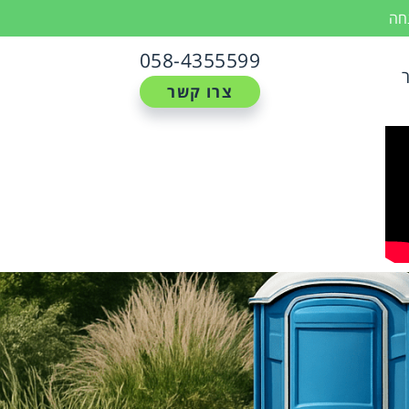
נחה
058-4355599
צרו קשר