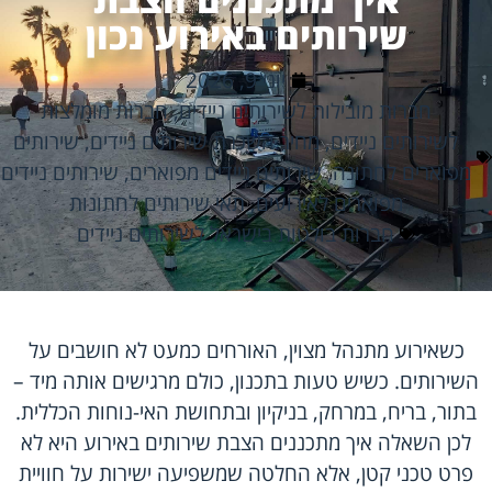
שירותים באירוע נכון
יוני 9, 2026
חברות מובילות לשירותים ניידים
,
חברות מומלצות
לשירותים ניידים
,
מחיר השכרת שירותים ניידים
,
שירותים
מפוארים לחתונה
,
שירותים ניידים מפוארים
,
שירותים ניידים
מפוארים לאירועים
,
תאי שירותים לחתונות
חברות בולטות בישראל לשירותים ניידים
כשאירוע מתנהל מצוין, האורחים כמעט לא חושבים על
השירותים. כשיש טעות בתכנון, כולם מרגישים אותה מיד –
בתור, בריח, במרחק, בניקיון ובתחושת האי-נוחות הכללית.
לכן השאלה איך מתכננים הצבת שירותים באירוע היא לא
פרט טכני קטן, אלא החלטה שמשפיעה ישירות על חוויית