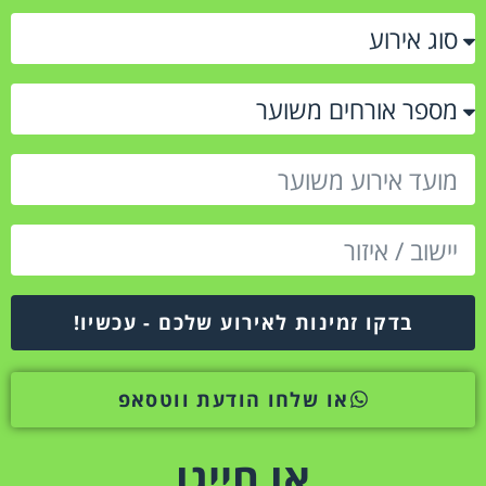
בדקו זמינות לאירוע שלכם - עכשיו!
או שלחו הודעת ווטסאפ
או חייגו