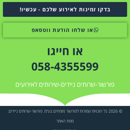
בדקו זמינות לאירוע שלכם - עכשיו!
או שלחו הודעת ווטסאפ
או חייגו
058-4355599
פורשור-שרותים ניידים-שירותים לאירועים
© 2026 כל הזכויות שמורות לפורשור מומחים בע״מ. פורשור-שרותים ניידים.
מפת האתר