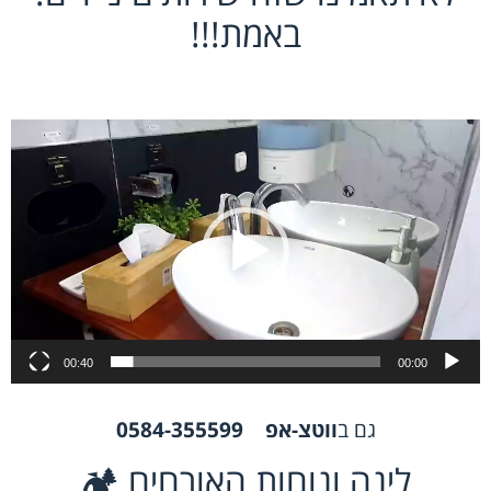
באמת!!!
נגן
וידאו
00:40
00:00
גם ב
ווטצ-אפ
0584-355599
לינה ונוחות האורחים 🏕️