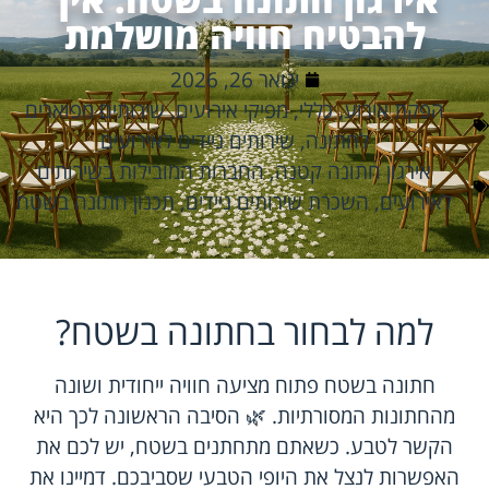
להבטיח חוויה מושלמת
ינואר 26, 2026
הפקת אירוע
,
כללי
,
מפיקי אירועים
,
שירותים מפוארים
לחתונה
,
שירותים ניידים לאירועים
אירגון חתונה קטנה
,
החברות המובילות בשירותים
לאירועים
,
השכרת שירותים ניידים
,
תכנון חתונה בשטח
למה לבחור בחתונה בשטח?
חתונה בשטח פתוח מציעה חוויה ייחודית ושונה
מהחתונות המסורתיות. 🌿 הסיבה הראשונה לכך היא
הקשר לטבע. כשאתם מתחתנים בשטח, יש לכם את
האפשרות לנצל את היופי הטבעי שסביבכם. דמיינו את