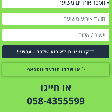
בדקו זמינות לאירוע שלכם - עכשיו!
או שלחו הודעת ווטסאפ
או חייגו
058-4355599