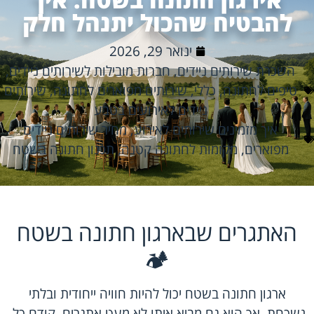
להבטיח שהכול יתנהל חלק
ינואר 29, 2026
השכרת שירותים ניידים
,
חברות מובילות לשירותים ניידים
,
טיפים לחתונה
,
כללי
,
שירותים מפוארים לחתונה
,
שירותים
ניידים לאירועים בטבע
איך מזמינים שירותים לאירוע
,
מחיר שירותים ניידים
מפוארים
,
מקומות לחתונה קטנה
,
תכנון חתונה בשטח
האתגרים שבארגון חתונה בשטח
🏕️
ארגון חתונה בשטח יכול להיות חוויה ייחודית ובלתי
נשכחת, אך הוא גם מביא איתו לא מעט אתגרים. קודם כל,