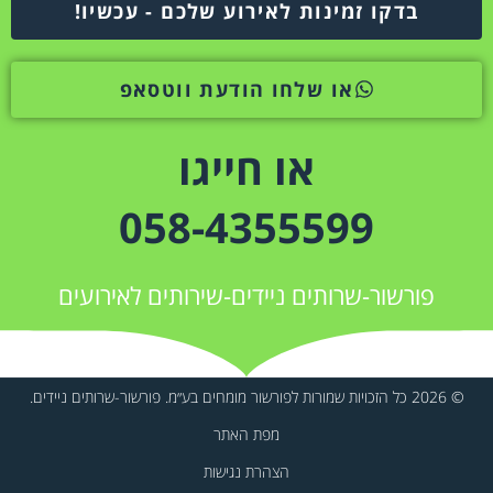
בדקו זמינות לאירוע שלכם - עכשיו!
או שלחו הודעת ווטסאפ
או חייגו
058-4355599
פורשור-שרותים ניידים-שירותים לאירועים
© 2026 כל הזכויות שמורות לפורשור מומחים בע״מ. פורשור-שרותים ניידים.
מפת האתר
הצהרת נגישות