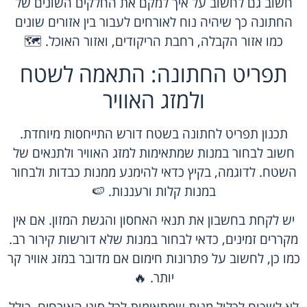
חשוב גם לחשוב על איך למקם את החלקים השונים של
החתונה כך שיהיה נוח לאורחים לעבור בין אזורים שונים
כמו אזור הקבלה, רחבת הריקודים, ואזור האוכל. 🗺️
תפריט החתונה: התאמה לשטח
ולמזג האוויר
תכנון תפריט לחתונה בשטח דורש התייחסות מיוחדת.
חשוב לבחור במנות שמתאימות למזג האוויר ולתנאים של
השטח. לדוגמה, בקיץ כדאי להימנע ממנות כבדות ולבחור
במנות קלות ורעננות. 🍉
יש לקחת בחשבון את תנאי האחסון והגשת המזון. אם אין
מקררים זמינים, כדאי לבחור במנות שלא דורשות קירור רב.
כמו כן, לחשוב על פתרונות חימום אם מדובר במזג אוויר קר
יותר. 🔥
לא לשכוח לכלול מנות שמתאימות לכל סוגי האורחים, כולל