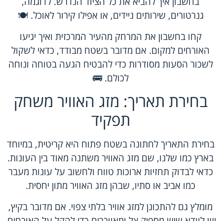
בחשבון איך להביא את כל הציוד הנדרש. לדוגמה,
גנרטורים, שירותים ניידים, או אפילו קירור לאוכל. 🍽️
קחו בחשבון את המרחק מהעיר המרכזית ואיך יגיעו
האורחים למקום. אם מדובר בשטח מבודד, כדאי לשקול
לשכור הסעות מסודרות כדי להבטיח הגעה בטוחה ונוחה
לכולם. 🚌
בחירת תאריך: מזג האוויר משחק
תפקיד
בחירת התאריך לחתונה בשטח פתוח היא קריטית, במיוחד
בארץ כמו שלנו, שם מזג האוויר משתנה מאוד בין העונות.
כדאי לבדוק תחזיות ארוכות טווח ולחשוב על עונות מעבר
כמו אביב או סתיו, שבהן מזג האוויר מתון יחסית.
מומלץ גם להתכונן למזג אוויר בלתי צפוי. אם מדובר בקיץ,
יש לוודא שיש מספיק צל ומאווררים כדי להקל על האורחים.