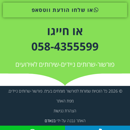
או שלחו הודעת ווטסאפ
או חייגו
058-4355599
פורשור-שרותים ניידים-שירותים לאירועים
© 2026 כל הזכויות שמורות לפורשור מומחים בע״מ. פורשור-שרותים ניידים.
מפת האתר
הצהרת נגישות
האתר נבנה על-ידי
בנאדם