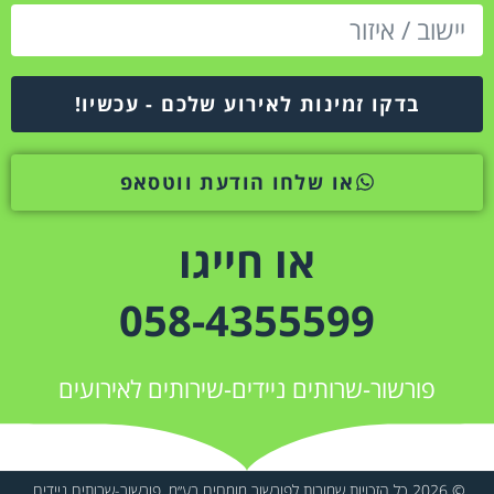
בדקו זמינות לאירוע שלכם - עכשיו!
או שלחו הודעת ווטסאפ
או חייגו
058-4355599
פורשור-שרותים ניידים-שירותים לאירועים
© 2026 כל הזכויות שמורות לפורשור מומחים בע״מ. פורשור-שרותים ניידים.