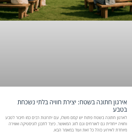
אירגון חתונה בשטח: יצירת חוויה בלתי נשכחת
בטבע
לארגון חתונה בשטח פתוח יש קסם משלו, עם יתרונות רבים כמו חיבור לטבע
וחוויה ייחודית גם לאורחים וגם לזוג המאושר. כיצד לתכנן לוגיסטיקה ואווירה
מיוחדת לאירוע כזה? כל זאת ועוד במאמר הבא.