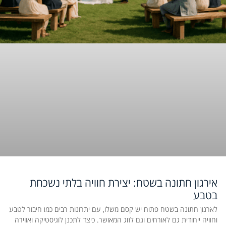
אירגון חתונה בשטח: יצירת חוויה בלתי נשכחת
בטבע
לארגון חתונה בשטח פתוח יש קסם משלו, עם יתרונות רבים כמו חיבור לטבע
וחוויה ייחודית גם לאורחים וגם לזוג המאושר. כיצד לתכנן לוגיסטיקה ואווירה