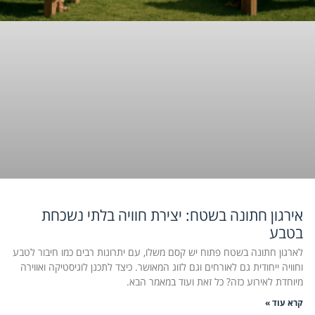
אירגון חתונה בשטח: יצירת חוויה בלתי נשכחת
בטבע
לארגון חתונה בשטח פתוח יש קסם משלו, עם יתרונות רבים כמו חיבור לטבע
וחוויה ייחודית גם לאורחים וגם לזוג המאושר. כיצד לתכנן לוגיסטיקה ואווירה
מיוחדת לאירוע כזה? כל זאת ועוד במאמר הבא.
קרא עוד »