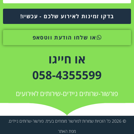
בדקו זמינות לאירוע שלכם - עכשיו!
או שלחו הודעת ווטסאפ
או חייגו
058-4355599
פורשור-שרותים ניידים-שירותים לאירועים
© 2026 כל הזכויות שמורות לפורשור מומחים בע״מ. פורשור-שרותים ניידים.
מפת האתר