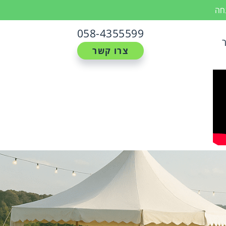
נחה
058-4355599
צרו קשר