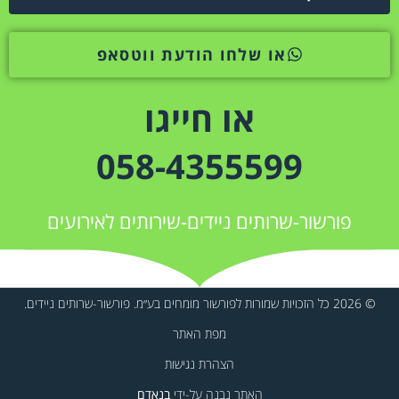
או שלחו הודעת ווטסאפ
או חייגו
058-4355599
פורשור-שרותים ניידים-שירותים לאירועים
© 2026 כל הזכויות שמורות לפורשור מומחים בע״מ. פורשור-שרותים ניידים.
מפת האתר
הצהרת נגישות
האתר נבנה על-ידי
בנאדם