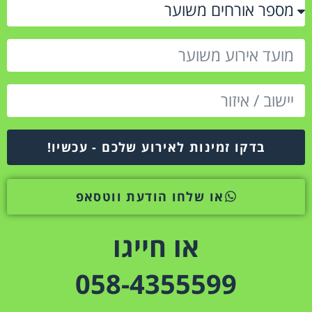
בדקו זמינות לאירוע שלכם - עכשיו!
או שלחו הודעת ווטסאפ
או חייגו
058-4355599