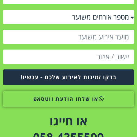
בדקו זמינות לאירוע שלכם - עכשיו!
או שלחו הודעת ווטסאפ
או חייגו
058-4355599