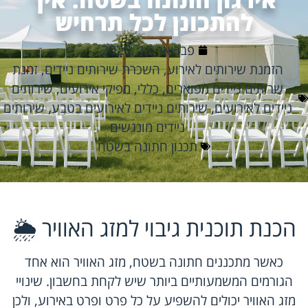
להתכונן לכל תרחיש
פברואר 15, 2026
הזמנת שירותים לאירוע
,
השכרת שירותים ניידים
,
זמנת
שרותים ניידים מפוארים
,
כללי
,
מפיקי אירועים
,
שירותים
ניידים לאירועים
,
שירותים ניידים לאירועים בטבע
,
שירותים
ניידים מונגשים
תכנון חתונה בשטח
הכנת תוכנית גיבוי למזג האוויר 🌦️
כאשר מתכננים חתונה בשטח, מזג האוויר הוא אחד
הגורמים המשמעותיים ביותר שיש לקחת בחשבון. שינויי
מזג האוויר יכולים להשפיע על כל פרט ופרט באירוע, ולכן