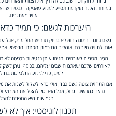
ברוחות חזקות, חשוב גם להדריך את הצוות והאורחים כ
במיוחד. הכנה מוקדמת תסייע למנוע פאניקה ותבטיח שהאירו
אוויר מאתגרים.
היערכות לגשם: כי תמיד כדאי 
גשם ביום החתונה הוא לא בדיוק תרחיש החלומות, אבל עם
אותו לחוויה מיוחדת. אוהלים הם כמובן הפתרון הבסיסי, אך
הכינו מטריות לאורחים והניחו אותן בנגישות בכניסה לאי
לאורחים שלכם שאתם חושבים עליהם. בנוסף, ניתן לשקול 
למים, כדי למנוע התלכלכות בחול א
אם התחזית צופה גשם כבד, אולי כדאי לשקול לשנות את מיק
נראה כמו שינוי גדול, אבל הוא יכול להציל את האירוע ול
הגמישות היא המפתח להצל
תכנון לוגיסטי: איך לא ל