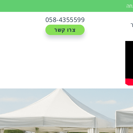
נחה
058-4355599
צרו קשר