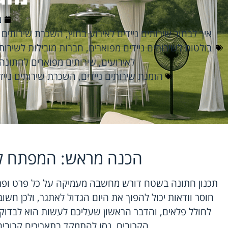
מ
איך לבחור שירותים ניידים לאירוע בחוץ
,
השכרת שירותים נ
בולטות לשירותים ניידים מפוארים
,
חברות מובילות לשירותי
לאירועים
,
שירותים מפוארים לחתונה
הזמנת שירותים ניידים
,
השכרת שירותים נייד
הכנה מראש: המפתח 
תכנון חתונה בשטח דורש מחשבה מעמיקה על כל פרט ופרט,
חוסר וודאות יכול להפוך את היום הגדול לאתגר, ולכן חשו
לחולל פלאים, והדבר הראשון שעליכם לעשות הוא לבדוק א
הקרובים. נסו להתמקד בתאריכים קרובים