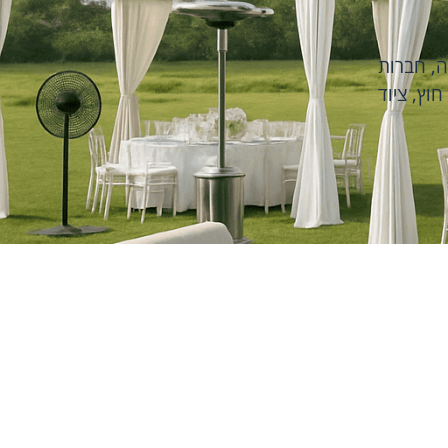
ה
,
חברות
 חוץ
,
ציוד