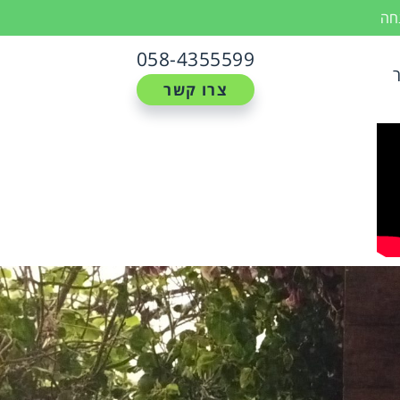
נחה
058-4355599
צרו קשר