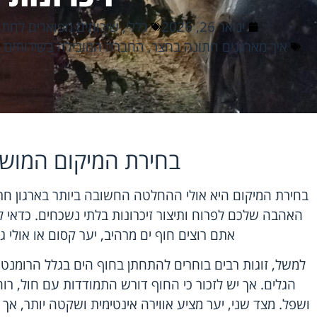
ינואר 26, 2026
כללי
,
שירותים מפוארים לחתו
איך מארגנים חתונה בחצר
,
החברה המובילה בשירותים ני
בחירת המיקום המוש
בחירת המיקום היא אולי ההחלטה החשובה ביותר בארגון ח
האהבה שלכם לפרוח ותיצור זיכרונות בלתי נשכחים. כדאי
אתם רוצים חוף ים מרהיב, יער קסום או אולי ג
למשל, זוגות רבים בוחרים להתחתן בחוף הים בגלל הרומנ
הגלים. אך יש לזכור כי החוף דורש התמודדות עם חול, רו
ושפל. מצד שני, יער מציע אווירה אינטימית ושקטה יותר, א