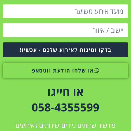
בדקו זמינות לאירוע שלכם - עכשיו!
או שלחו הודעת ווטסאפ
או חייגו
058-4355599
פורשור-שרותים ניידים-שירותים לאירועים