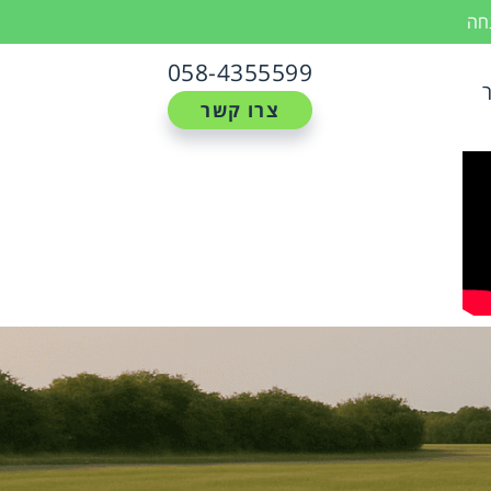
נחה
058-4355599
צרו קשר