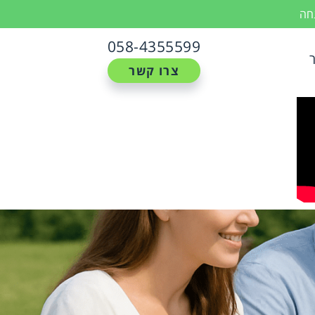
נחה
058-4355599
צרו קשר