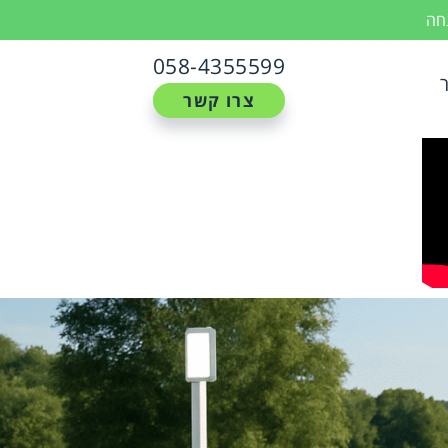
נחה
058-4355599
צרו קשר