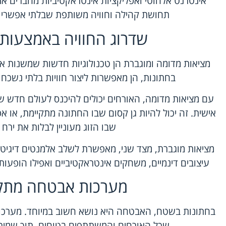
אינטרנט אלחוטי ואפליקציות אינטראקטיביות מחברים את ה
תחושת קהילה וחוויה משותפת שבלתי אפשרי ל
שדרוג החוויה באמצעות VR ו-AR
מציאות מדומה ומוגברת הן טכנולוגיות חדשות שמשנות את
בחתונות, הן מאפשרות ליצור חוויות בלתי נשכחו
עם מציאות מדומה, האורחים יכולים להיכנס לעולם חדש ש
אישית. זה יכול להיות גן קסום שבו החתונה מתקיימת, או אפי
שבו הזוג מעוניין לבלות את ירח
מציאות מוגברת, מצד שני, מאפשרת לשלב אלמנטים דיגיטליי
עיצובים דינמיים, משחקים אינטראקטיביים ואפילו הופעות
מערכות אבטחה מתק
בחתונות בשטח, האבטחה היא נושא חשוב במיוחד. מערכות
שכל האורחים והמשתתפים בטוחים, תוך שמירה