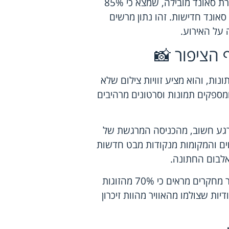
כדי להמחיש את ההשפעה, ניתן לשקול מחקר שערכה חברת סאונד מובילה, שמצא כי 85%
אונד חדישות. זהו נתון מרשים
על האירוע.
 הציפור 📸
ות, והוא מציע זוויות צילום שלא
מספקים תמונות וסרטונים מרהיבים
רגע חשוב, מהכניסה המרגשת של
חים והמקומות מנקודות מבט חדשות
אלבום החתונה.
כדאי לציין את הפופולריות הגוברת של צילום רחפנים, כאשר מחקרים מראים כי 70% מהזוגות
ות שצולמו מהאוויר מהוות זיכרון