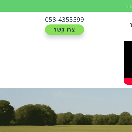
נחה
058-4355599
צרו קשר