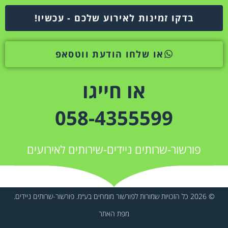
בדקו זמינות לאירוע שלכם - עכשיו!
או שלחו הודעת ווטסאפ
או חייגו
058-4355599
פורשור-שרותים ניידים-שירותים לאירועים
© 2026 כל הזכויות שמורות לפורשור מומחים בע״מ. פורשור-שרותים ניידים.
מפת האתר