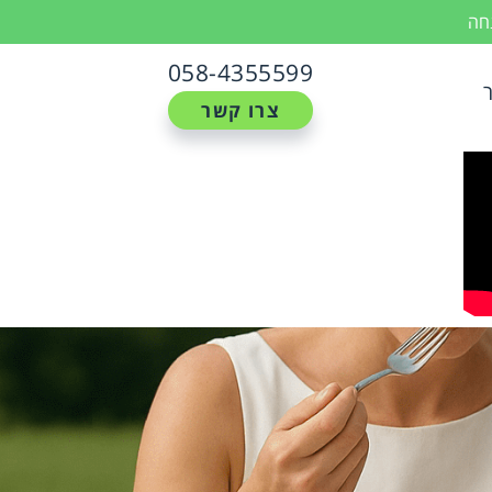
נחה
058-4355599
צרו קשר