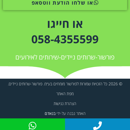
או שלחו הודעת ווטסאפ
או חייגו
058-4355599
פורשור-שרותים ניידים-שירותים לאירועים
© 2026 כל הזכויות שמורות לפורשור מומחים בע״מ. פורשור-שרותים ניידים.
מפת האתר
הצהרת נגישות
האתר נבנה על-ידי
בנאדם