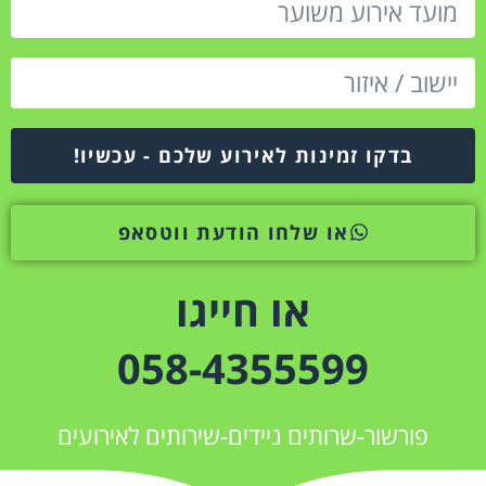
בדקו זמינות לאירוע שלכם - עכשיו!
או שלחו הודעת ווטסאפ
או חייגו
058-4355599
פורשור-שרותים ניידים-שירותים לאירועים