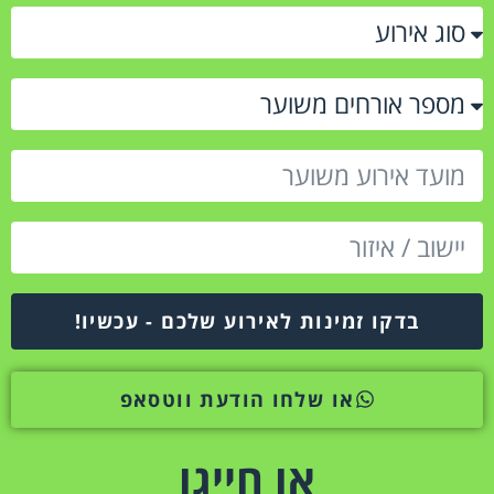
בדקו זמינות לאירוע שלכם - עכשיו!
או שלחו הודעת ווטסאפ
או חייגו