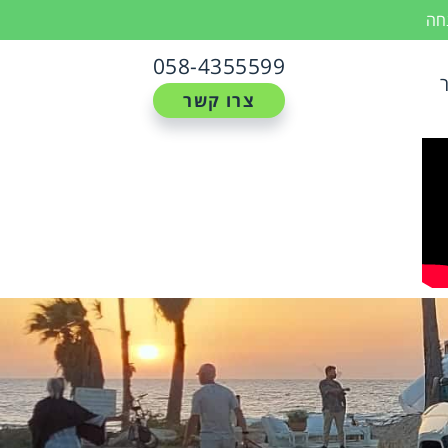
נחה
058-4355599
צרו קשר