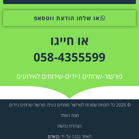
או שלחו הודעת ווטסאפ
או חייגו
058-4355599
פורשור-שרותים ניידים-שירותים לאירועים
© 2026 כל הזכויות שמורות לפורשור מומחים בע״מ. פורשור-שרותים ניידים.
מפת האתר
הצהרת נגישות
האתר נבנה על-ידי
בנאדם