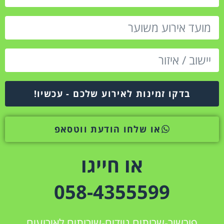
בדקו זמינות לאירוע שלכם - עכשיו!
או שלחו הודעת ווטסאפ
או חייגו
058-4355599
פורשור-שרותים ניידים-שירותים לאירועים