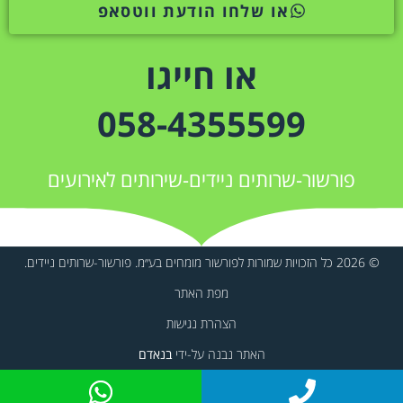
או שלחו הודעת ווטסאפ
או חייגו
058-4355599
פורשור-שרותים ניידים-שירותים לאירועים
© 2026 כל הזכויות שמורות לפורשור מומחים בע״מ. פורשור-שרותים ניידים.
מפת האתר
הצהרת נגישות
האתר נבנה על-ידי
בנאדם