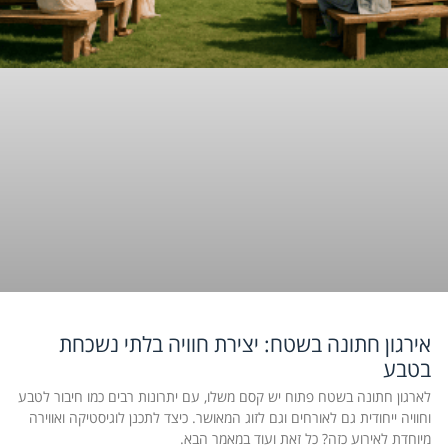
אירגון חתונה בשטח: יצירת חוויה בלתי נשכחת
בטבע
לארגון חתונה בשטח פתוח יש קסם משלו, עם יתרונות רבים כמו חיבור לטבע
וחוויה ייחודית גם לאורחים וגם לזוג המאושר. כיצד לתכנן לוגיסטיקה ואווירה
מיוחדת לאירוע כזה? כל זאת ועוד במאמר הבא.